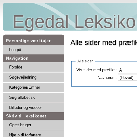
Egedal Leksiko
Alle sider med præfi
Personlige værktøjer
Log på
Navigation
Alle sider
Forside
Vis sider med præfiks:
Søgevejledning
Navnerum:
Kategorier/Emner
Søg alfabetisk
Billeder og videoer
Skriv til leksikonet
Opret bruger
Hjælp til forfattere