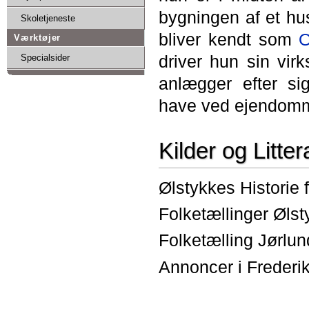
bygningen af et hu
Skoletjeneste
bliver kendt som
O
Værktøjer
driver hun sin vi
Specialsider
anlægger efter s
have ved ejendomme
Kilder og Litter
Ølstykkes Historie
Folketællinger Øls
Folketælling Jørlu
Annoncer i Frederi