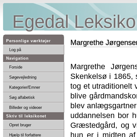
Egedal Leksiko
Margrethe Jørgense
Personlige værktøjer
Log på
Navigation
Margrethe Jørgen
Forside
Skenkelsø i 1865, 
Søgevejledning
tog et utraditionelt 
Kategorier/Emner
blive gårdmandsko
Søg alfabetisk
blev anlægsgartner
Billeder og videoer
uddannelsen bor h
Skriv til leksikonet
Græstedgård, og vi
Opret bruger
hun er i midten af 
Hjælp til forfattere