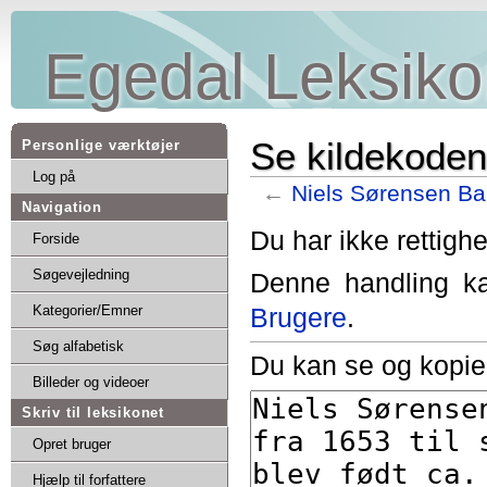
Egedal Leksiko
Se kildekoden
Personlige værktøjer
Log på
←
Niels Sørensen Ba
Navigation
Du har ikke rettighe
Forside
Søgevejledning
Denne handling ka
Brugere
.
Kategorier/Emner
Søg alfabetisk
Du kan se og kopier
Billeder og videoer
Skriv til leksikonet
Opret bruger
Hjælp til forfattere