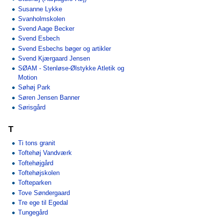
Susanne Lykke
Svanholmskolen
Svend Aage Becker
Svend Esbech
Svend Esbechs bøger og artikler
Svend Kjærgaard Jensen
SØAM - Stenløse-Ølstykke Atletik og
Motion
Søhøj Park
Søren Jensen Banner
Sørisgård
T
Ti tons granit
Toftehøj Vandværk
Toftehøjgård
Toftehøjskolen
Tofteparken
Tove Søndergaard
Tre ege til Egedal
Tungegård