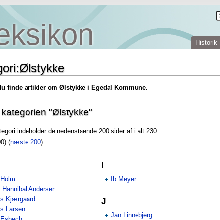
eksikon
Historik
ori:Ølstykke
du finde artikler om Ølstykke i Egedal Kommune.
i kategorien "Ølstykke"
egori indeholder de nedenstående 200 sider af i alt 230.
00) (
næste 200
)
I
 Holm
Ib Meyer
d Hannibal Andersen
rs Kjærgaard
J
s Larsen
Jan Linnebjerg
 Esbech