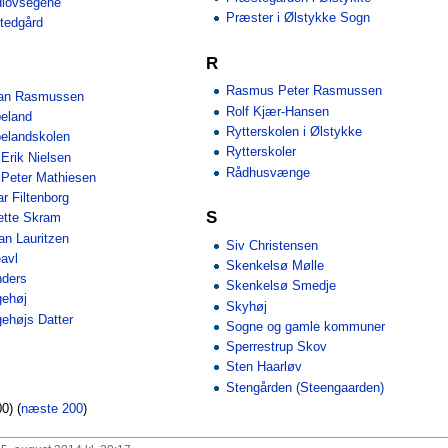
dlovsegene
Præster i Ølstykke Sogn
tedgård
R
Rasmus Peter Rasmussen
dan Rasmussen
Rolf Kjær-Hansen
eland
Rytterskolen i Ølstykke
elandskolen
Rytterskoler
Erik Nielsen
Rådhusvænge
Peter Mathiesen
r Filtenborg
S
ette Skram
n Lauritzen
Siv Christensen
avl
Skenkelsø Mølle
nders
Skenkelsø Smedje
ehøj
Skyhøj
ehøjs Datter
Sogne og gamle kommuner
Sperrestrup Skov
Sten Haarløv
Stengården (Steengaarden)
00) (
næste 200
)