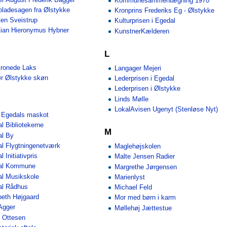
Kommunesammenlægning 1970
ladesagen fra Ølstykke
Kronprins Frederiks Eg - Ølstykke
ten Sveistrup
Kulturprisen i Egedal
tian Hieronymus Hybner
KunstnerKælderen
L
kronede Laks
Langager Mejeri
r Ølstykke skøn
Lederprisen i Egedal
Lederprisen i Ølstykke
Linds Mølle
LokalAvisen Ugenyt (Stenløse Nyt)
 Egedals maskot
l Bibliotekerne
M
al By
l Flygtningenetværk
Maglehøjskolen
 Initiativpris
Malte Jensen Radier
al Kommune
Margrethe Jørgensen
l Musikskole
Marienlyst
al Rådhus
Michael Feld
beth Højgaard
Mor med børn i karm
Agger
Møllehøj Jættestue
a Ottesen