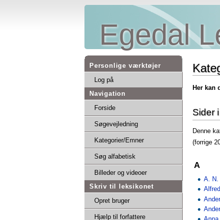
Egedal L
Kateg
Personlige værktøjer
Log på
Her kan 
Navigation
Forside
Sider 
Søgevejledning
Denne kat
Kategorier/Emner
(forrige 2
Søg alfabetisk
A
Billeder og videoer
A. N.
Skriv til leksikonet
Alfre
Ande
Opret bruger
Ander
Hjælp til forfattere
Anna