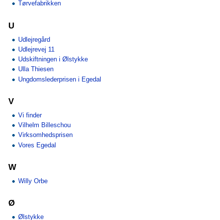
Tørvefabrikken
U
Udlejregård
Udlejrevej 11
Udskiftningen i Ølstykke
Ulla Thiesen
Ungdomslederprisen i Egedal
V
Vi finder
Vilhelm Billeschou
Virksomhedsprisen
Vores Egedal
W
Willy Orbe
Ø
Ølstykke