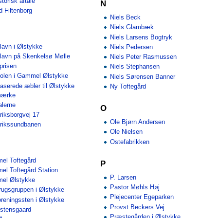
storisk aftale
N
d Filtenborg
Niels Beck
Niels Glambæk
Niels Larsens Bogtryk
lavn i Ølstykke
Niels Pedersen
lavn på Skenkelsø Mølle
Niels Peter Rasmussen
prisen
Niels Stephansen
olen i Gammel Ølstykke
Niels Sørensen Banner
laserede æbler til Ølstykke
Ny Toftegård
mærke
alerne
O
riksborgvej 17
Ole Bjørn Andersen
rikssundbanen
Ole Nielsen
Ostefabrikken
el Toftegård
P
l Toftegård Station
P. Larsen
el Ølstykke
Pastor Møhls Høj
ugsgruppen i Ølstykke
Plejecenter Egeparken
reningssten i Ølstykke
Provst Beckers Vej
estensgaard
Præstegården i Ølstykke