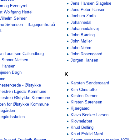
Jens Hansen Slagelse
on og Eventyret
Jens Peter Hansen
t Wolfgang Hertel
Jochum Zarth
Vilhelm Selmer
Johannedal
ine Sørensen – Bagerjomfru på
Johannedalsvej
d.
John Børding
John Møller
John Nehm
an Lauritsen Callundborg
John Rosengaard
 Stonor Nielsen
Jørgen Hansen
e Hansen
ojesen Bøgh
K
onn
Karsten Søndergaard
mesterkæde - Ølstykke
Kim Christofte
mestre i Egedal Kommune
Kirsten Diemer
mestre i Ølstykke Kommune
Kirsten Sørensen
ben for Ølstykke Kommune
Kjærgaard
egården
Klavs Becker-Larsen
egårdsskolen
Klovneløbet
Knud Belling
Knud Eskild Møhl
r August Frederik Bagger