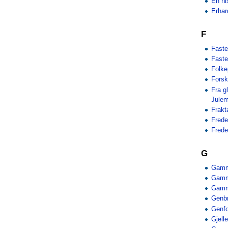
En hi
Erhar
F
Faste
Faste
Folke
Forsk
Fra g
Jule
Frakt
Frede
Frede
G
Gamm
Gamme
Gamm
Genbr
Genfo
Gjell