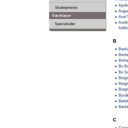
Apoll
Skoletjeneste
Augus
Værktøjer
Axel 
Axell
Specialsider
fuldti
B
Basti
Bente
Birth
Bo B
Bo S
Borg
Borg
Borg
Byvå
Bækk
Bækk
C
Caspe