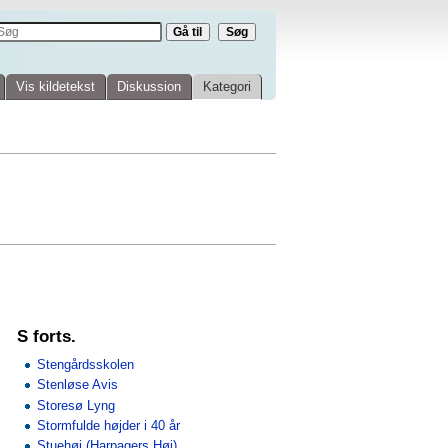
Vis kildetekst
Diskussion
Kategori
S forts.
Stengårdsskolen
Stenløse Avis
Storesø Lyng
Stormfulde højder i 40 år
Stuehøj (Harpagers Høj)