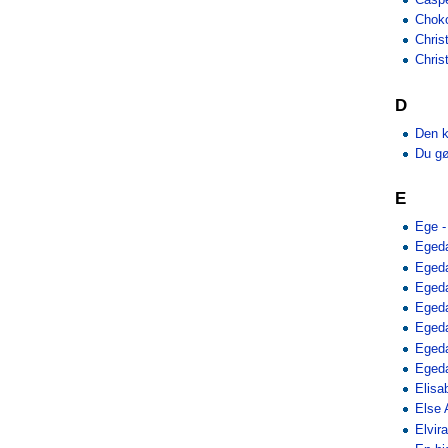
Choko
Chris
Chris
D
Den 
Du gø
E
Ege -
Egeda
Eged
Egeda
Egedal
Eged
Egeda
Eged
Elisa
Else 
Elvir