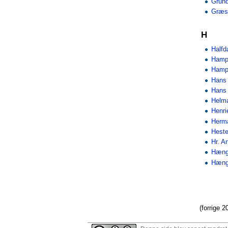
Grun
Græs
H
Half
Hamp
Hamp
Hans 
Hans 
Helma
Henri
Herma
Heste
Hr. A
Hæng
Hæng
(forrige 2