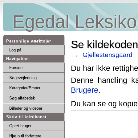
Egedal Leksiko
Se kildekoden 
Personlige værktøjer
Log på
←
Gjellestensgaard
Navigation
Du har ikke rettighe
Forside
Søgevejledning
Denne handling ka
Brugere
.
Kategorier/Emner
Søg alfabetisk
Du kan se og kopier
Billeder og videoer
Skriv til leksikonet
Opret bruger
Hjælp til forfattere